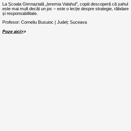
La Școala Gimnazială „Ieremia Valahul”, copiii descoperă că șahul
este mai mult decât un joc – este o lecție despre strategie, răbdare
și responsabilitate.
Profesor: Corneliu Busuioc | Județ: Suceava
Poze aici>
>