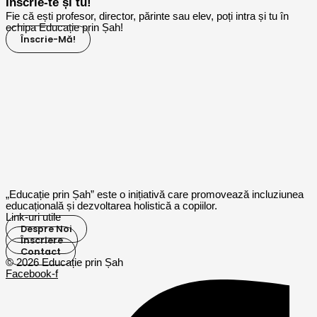
Înscrie-te și tu!
Fie că ești profesor, director, părinte sau elev, poți intra și tu în
echipa Educație prin Șah!
Înscrie-Mă!
„Educație prin Șah” este o inițiativă care promovează incluziunea
educațională și dezvoltarea holistică a copiilor.
Link-uri utile
Despre Noi
Înscriere
Contact
© 2026 Educație prin Șah
Facebook-f