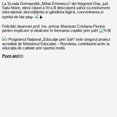
La Școala Gimnazială „Mihai Eminescu” din Negrești-Oaș, jud.
Satu Mare, elevii clasei a IV-a B descoperă șahul ca instrument
educațional, dezvoltându-și gândirea logică, concentrarea și
spiritul de fair-play.
Felicitări doamnei prof. înv. primar Maroșan Cristiana-Florina
pentru implicare și dedicare în formarea copiilor prin șah!
Programul Național „Educație prin Șah” este singurul proiect
acreditat de Ministerul Educației – România, contribuind activ la
educația de calitate prin sportul minții.
Poze aici>>