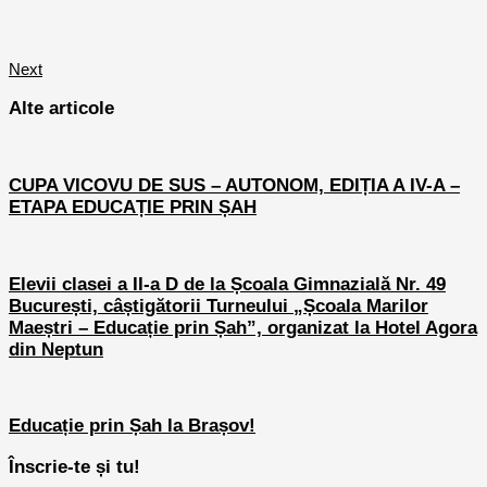
Next
Alte articole
CUPA VICOVU DE SUS – AUTONOM, EDIȚIA A IV-A –
ETAPA EDUCAȚIE PRIN ȘAH
Elevii clasei a II-a D de la Școala Gimnazială Nr. 49
București, câștigătorii Turneului „Școala Marilor
Maeștri – Educație prin Șah”, organizat la Hotel Agora
din Neptun
Educație prin Șah la Brașov!
Înscrie-te și tu!