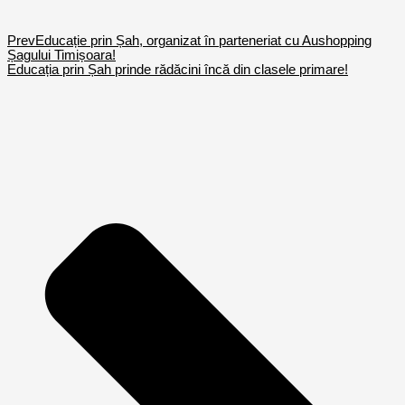
Prev
Educație prin Șah, organizat în parteneriat cu Aushopping
Șagului Timișoara!
Educația prin Șah prinde rădăcini încă din clasele primare!