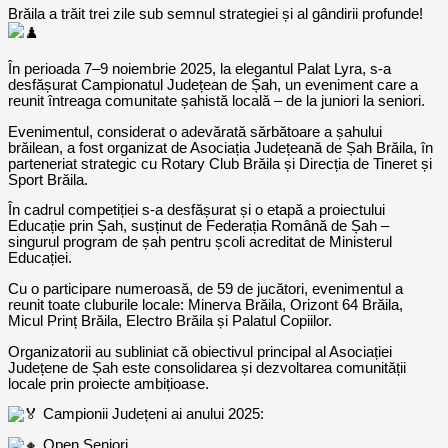
Brăila a trăit trei zile sub semnul strategiei și al gândirii profunde!
În perioada 7–9 noiembrie 2025, la elegantul Palat Lyra, s-a
desfășurat Campionatul Județean de Șah, un eveniment care a
reunit întreaga comunitate șahistă locală – de la juniori la seniori.
Evenimentul, considerat o adevărată sărbătoare a șahului
brăilean, a fost organizat de Asociația Județeană de Șah Brăila, în
parteneriat strategic cu Rotary Club Brăila și Direcția de Tineret și
Sport Brăila.
În cadrul competiției s-a desfășurat și o etapă a proiectului
Educație prin Șah, susținut de Federația Română de Șah –
singurul program de șah pentru școli acreditat de Ministerul
Educației.
Cu o participare numeroasă, de 59 de jucători, evenimentul a
reunit toate cluburile locale: Minerva Brăila, Orizont 64 Brăila,
Micul Prinț Brăila, Electro Brăila și Palatul Copiilor.
Organizatorii au subliniat că obiectivul principal al Asociației
Județene de Șah este consolidarea și dezvoltarea comunității
locale prin proiecte ambițioase.
Campionii Județeni ai anului 2025:
Open Seniori