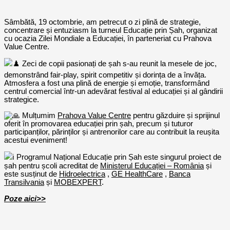
Sâmbătă, 19 octombrie, am petrecut o zi plină de strategie,
concentrare și entuziasm la turneul Educație prin Șah, organizat
cu ocazia Zilei Mondiale a Educației, în parteneriat cu Prahova
Value Centre.
Zeci de copii pasionați de șah s-au reunit la mesele de joc,
demonstrând fair-play, spirit competitiv și dorința de a învăța.
Atmosfera a fost una plină de energie și emoție, transformând
centrul comercial într-un adevărat festival al educației și al gândirii
strategice.
Mulțumim
Prahova Value Centre
pentru găzduire și sprijinul
oferit în promovarea educației prin șah, precum și tuturor
participanților, părinților și antrenorilor care au contribuit la reușita
acestui eveniment!
Programul Național Educație prin Șah este singurul proiect de
șah pentru școli acreditat de
Ministerul Educației – România
și
este susținut de
Hidroelectrica
,
GE HealthCare
,
Banca
Transilvania
și
MOBEXPERT
.
Poze aici>>