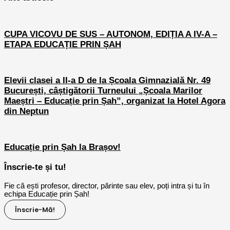
CUPA VICOVU DE SUS – AUTONOM, EDIȚIA A IV-A –
ETAPA EDUCAȚIE PRIN ȘAH
Elevii clasei a II-a D de la Școala Gimnazială Nr. 49
București, câștigătorii Turneului „Școala Marilor
Maeștri – Educație prin Șah”, organizat la Hotel Agora
din Neptun
Educație prin Șah la Brașov!
Înscrie-te și tu!
Fie că ești profesor, director, părinte sau elev, poți intra și tu în
echipa Educație prin Șah!
Înscrie-Mă!