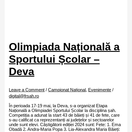
Olimpiada Națională a
Sportului Școlar –
Deva
Leave a Comment
/
Campionat Național
,
Evenimente
/
digital@frsah.ro
În perioada 17-19 mai, la Deva, s-a organizat Etapa
Națională a Olimpiadei Sportului Școlar la disciplina șah.
Competiția a adunat la start 43 de băieți și 41 de fete, care
s-au calificat ca reprezentanți ai județelor și sectoarelor
unde sunt elevi. Câștigătorii ediției 2024 sunt: Fete: 1. Ema
Obadă 2. Andra-Maria Popa 3. Lia-Alexandra Maria Băieți: