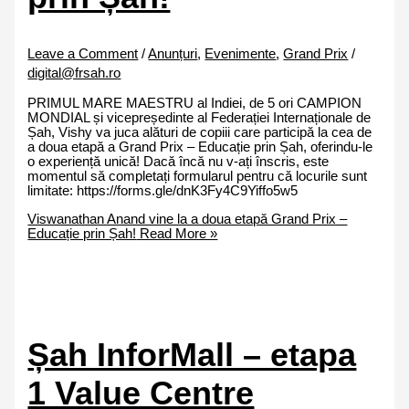
Leave a Comment
/
Anunțuri
,
Evenimente
,
Grand Prix
/
digital@frsah.ro
PRIMUL MARE MAESTRU al Indiei, de 5 ori CAMPION
MONDIAL și vicepreședinte al Federației Internaționale de
Șah, Vishy va juca alături de copiii care participă la cea de
a doua etapă a Grand Prix – Educație prin Șah, oferindu-le
o experiență unică! Dacă încă nu v-ați înscris, este
momentul să completați formularul pentru că locurile sunt
limitate: https://forms.gle/dnK3Fy4C9Yiffo5w5
Viswanathan Anand vine la a doua etapă Grand Prix –
Educație prin Șah!
Read More »
Șah InforMall – etapa
1 Value Centre