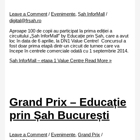
Leave a Comment
/
Evenimente
,
Șah InforMall
/
digital@frsah.ro
Aproape 100 de copii au participat la prima ediției a
circuitului „Șah InforMall” by Educație prin Șah, care a avut
loc în data de 6 aprilie, la DN1 Value Centre! Concursul a
fost doar prima etapă dintr-un circuit de turnee care va
începe în centrele comerciale odată cu 1 septembrie 2014.
Șah InforMall – etapa 1 Value Centre
Read More »
Grand Prix – Educație
prin Șah București
Leave a Comment
/
Evenimente
,
Grand Prix
/