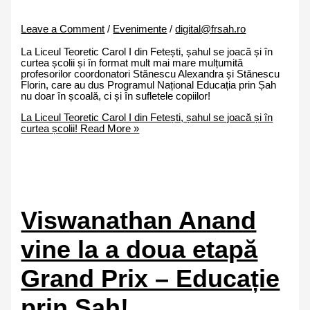
Leave a Comment
/
Evenimente
/
digital@frsah.ro
La Liceul Teoretic Carol I din Fetești, șahul se joacă și în
curtea școlii și în format mult mai mare mulțumită
profesorilor coordonatori Stănescu Alexandra și Stănescu
Florin, care au dus Programul Național Educația prin Șah
nu doar în școală, ci și în sufletele copiilor!
La Liceul Teoretic Carol I din Fetești, șahul se joacă și în
curtea școlii!
Read More »
Viswanathan Anand
vine la a doua etapă
Grand Prix – Educație
prin Șah!