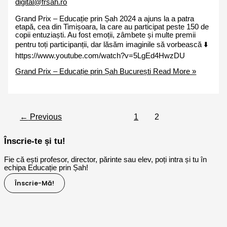
digital@frsah.ro
Grand Prix – Educație prin Șah 2024 a ajuns la a patra
etapă, cea din Timișoara, la care au participat peste 150 de
copii entuziaști. Au fost emoții, zâmbete și multe premii
pentru toți participanții, dar lăsăm imaginile să vorbească ⬇️
https://www.youtube.com/watch?v=5LgEd4HwzDU
Grand Prix – Educație prin Șah București
Read More »
←
Previous
1
2
Înscrie-te și tu!
Fie că ești profesor, director, părinte sau elev, poți intra și tu în
echipa Educație prin Șah!
Înscrie-Mă!