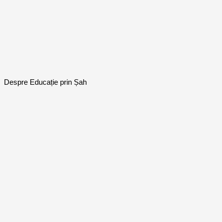
Despre Educație prin Șah
Fiecare copil merită să descopere magia
strategiei.
Șahul nu este doar un joc, ci un alfabet al gândirii. Împreună,
transformăm pauzele în aventuri intelectuale și sălile de clasă în
locuri unde se nasc viitorii lideri.