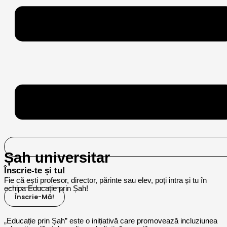
Șah universitar
Înscrie-te și tu!
Fie că ești profesor, director, părinte sau elev, poți intra și tu în
echipa Educație prin Șah!
Înscrie-Mă!
„Educație prin Șah” este o inițiativă care promovează incluziunea